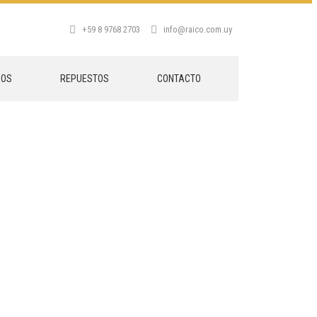
+59 8 9768 2703
info@raico.com.uy
DOS
REPUESTOS
CONTACTO
IENTES MARCAS