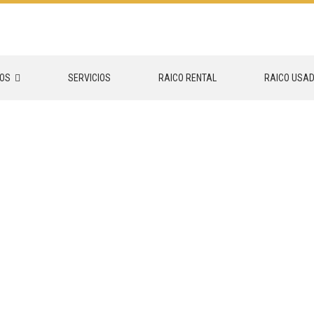
OS
SERVICIOS
RAICO RENTAL
RAICO USA
UGUAY SOMOS REPRESENTANTES EXCLUSIVOS DE LAS SIGU