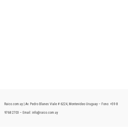
Facebook
LinkedIn
Instagram
SOMOS RAICO URUGUAY
Venta y arriendo de maquinaria, somos representantes de Liebherr, Menzi Muck,
Primetech, VEI, Ecoforst, Bell, Risutec, Komptech, BekaWorld.
Raico.com.uy | Av. Pedro Blanes Viale # 6224, Montevideo Uruguay – Fono:
+59 8
9768 2703
– Email:
info@raico.com.uy